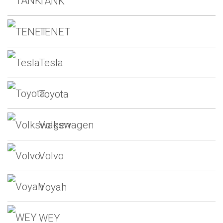
TANK
TENET
Tesla
Toyota
Volkswagen
Volvo
Voyah
WEY