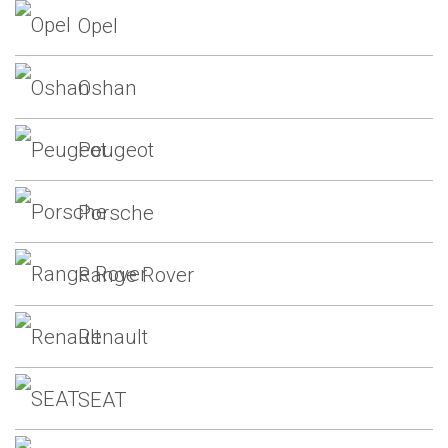
Opel
Oshan
Peugeot
Porsche
Range Rover
Renault
SEAT