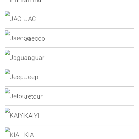
JAC
Jaecoo
Jaguar
Jeep
Jetour
KAIYI
KIA