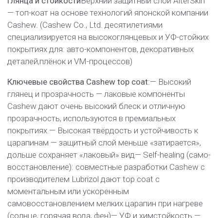
глянца и стойкости
Верхний защитный слой AlterSkin
— топ-коат на основе технологий японской компании
Cashew. (Cashew Co., Ltd. десятилетиями
специализируется на высокоглянцевых и УФ-стойких
покрытиях для: авто-компонентов, декоративных
деталей,плёнок и VM-процессов)
Ключевые свойства Cashew top coat:
— Высокий
глянец и прозрачность — лаковые компоненты
Cashew дают очень высокий блеск и отличную
прозрачность, используются в премиальных
покрытиях.
— Высокая твёрдость и устойчивость к
царапинам — защитный слой меньше «затирается»,
дольше сохраняет «лаковый» вид
— Self-healing (само-
восстановление): совместные разработки Cashew с
производителем Lubrizol дают top coat с
моментальным или ускоренным
самовосстановлением мелких царапин при нагреве
(солнце, горячая вода, фен)
— УФ и химстойкость —