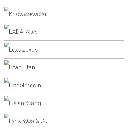
Knewstar
LADA
Lexus
Lifan
Lincoln
LiXiang
Lynk & Co