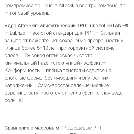
компромисс по цене; в AlterSkin все три компонента
— топовый уровень.
Ядро AlterSkin: алифатический TPU Lubrizol ESTANE®
—
Lubrizol — золотой стандарт для PPF:
— Сильная
защита от пожелтения: сохранение прозрачности и
глянца более 8–10 лет при корректной системе
слоёв.
— Высокая оптическая чистота —
минимальный haze, «стеклянный» эффект.
—
Конформность — плёнка тянется и садится на
сложные формы без «морщин» и внутренних
напряжений
— Само-восстановление: мелкие
царапины затягиваются от тепла (фен, тёплая вода,
солнце)
Сравнение с массовым TPU
Дешёвые PPF