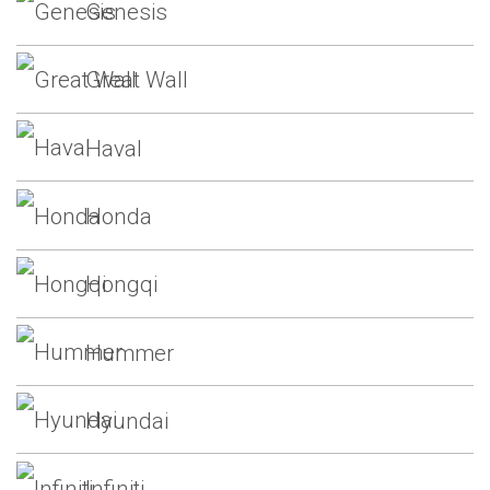
Genesis
Great Wall
Haval
Honda
Hongqi
Hummer
Hyundai
Infiniti