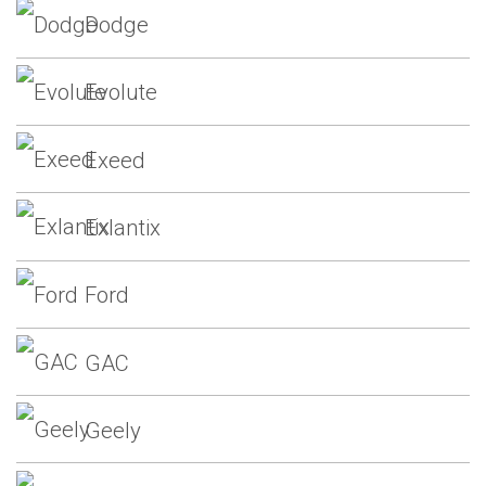
Dodge
Evolute
Exeed
Exlantix
Ford
GAC
Geely