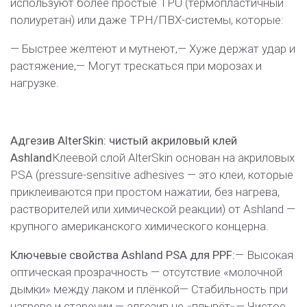
используют более простые TPU (термопластичный
полиуретан) или даже TPH/ПВХ-системы, которые:
— Быстрее желтеют и мутнеют,
— Хуже держат удар и
растяжение,
— Могут трескаться при морозах и
нагрузке.
Адгезив AlterSkin: чистый акриловый клей
Ashland
Клеевой слой AlterSkin основан на акриловых
PSA (pressure-sensitive adhesives — это клеи, которые
приклеиваются при простом нажатии, без нагрева,
растворителей или химической реакции) от Ashland —
крупного американского химического концерна.
Ключевые свойства Ashland PSA для PPF:
— Высокая
оптическая прозрачность — отсутствие «молочной
дымки» между лаком и плёнкой
— Стабильность при
нагреве и старении — адгезив не «плывёт»
— Чистое