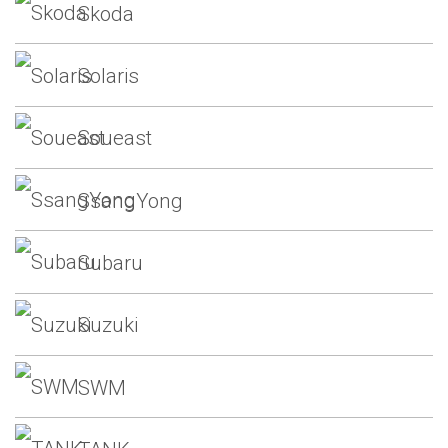
Skoda
Solaris
Soueast
SsangYong
Subaru
Suzuki
SWM