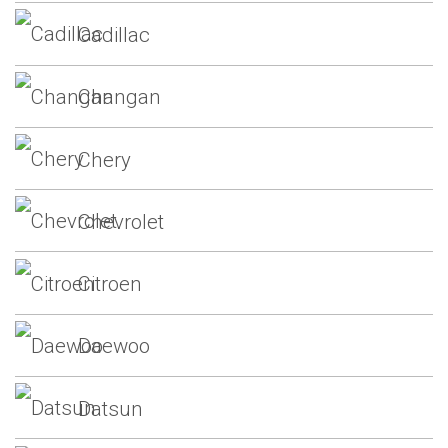
Cadillac
Changan
Chery
Chevrolet
Citroen
Daewoo
Datsun