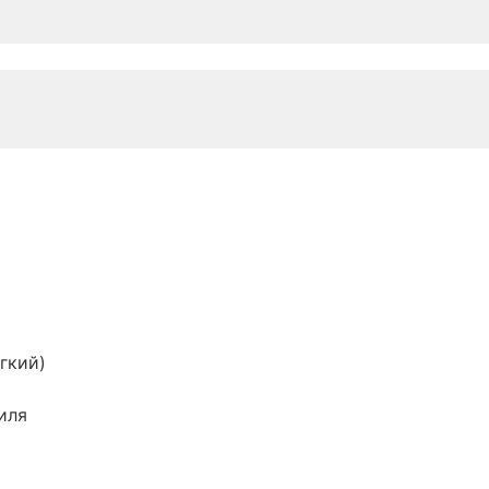
гкий)
иля