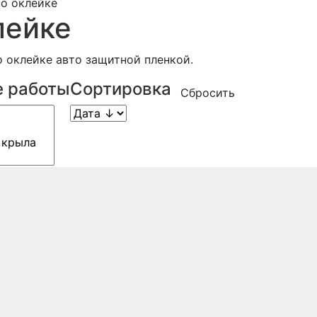
о оклейке
лейке
 оклейке авто защитной пленкой.
 работы
Сортировка
Сбросить