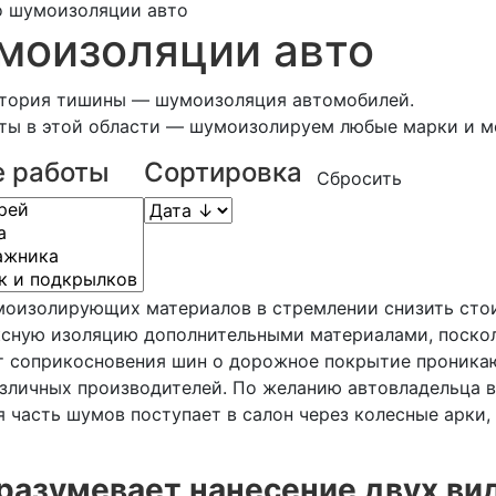
о шумоизоляции авто
моизоляции авто
атория тишины — шумоизоляция автомобилей.
ты в этой области — шумоизолируем любые марки и м
 работы
Сортировка
Сбросить
моизолирующих материалов в стремлении снизить сто
ксную изоляцию дополнительными материалами, посколь
от соприкосновения шин о дорожное покрытие проника
азличных производителей. По желанию автовладельца
я часть шумов поступает в салон через колесные арки
разумевает нанесение двух ви