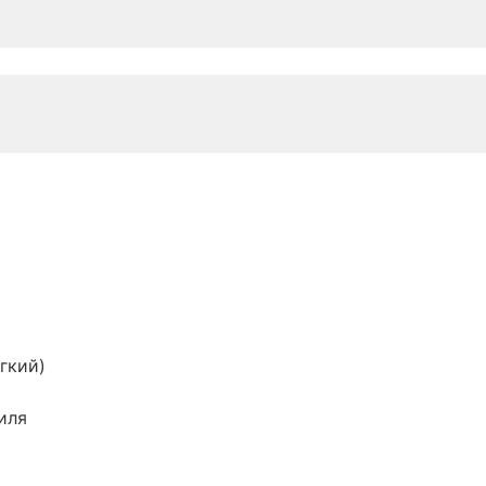
гкий)
иля