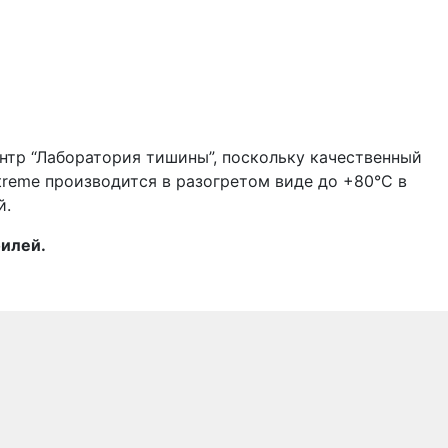
тр “Лаборатория тишины”, поскольку качественный
reme производится в разогретом виде до +80°C в
й.
билей.