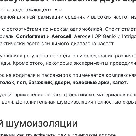
ого раздражающего гула.
аной для нейтрализации средних и высоких частот и
 с фотоотчётами по маркам автомобилей. Стоит отмет
ериалы
Comfortmat
и
Aerocell
. Aerocell QP Genio и Int
актически всего слышимого диапазона частот.
 условиях регулярно проводятся исследования различ
енды. Кроме этого, некоторые эксперименты проводили
ок на водителя и пассажиров применяется комплексна
толок
,
пол
,
багажник
,
двери
,
колесные арки
,
капот
.
ебуется применение легких эффективных материалов во
 волн. Дополнительная шумоизоляция полностью скры
й шумоизоляции
ении как по асфальту, так и грунтовой дороге.