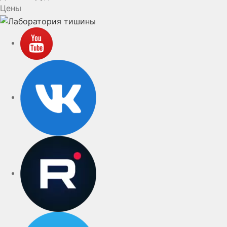
Цены
YouTube
VK
rutube
Telegram