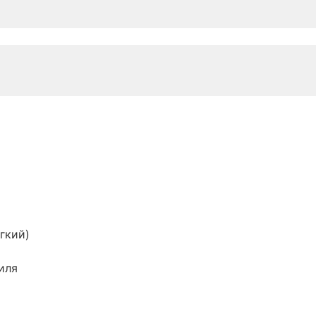
гкий)
иля